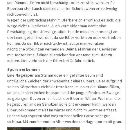
und Dämme dürfen nicht beschädigt oder zerstört werden. Ein
Biberbau steht auch dann noch unter Schutz, wenn er zeitweilig
nicht bewohnt ist.
Wegen der Einbruchsgefahr im Uferbereich empfiehlt es sich, die
Wege nicht zu verlassen. Auch vermeidet man damit eine
Beschädigung der Ufervegetation. Hunde müssen unbedingt an
der Leine geführt werden, da sie Biber verletzen oder vertreiben
können. Da der Biber nachtaktiv ist, sollte man vor allem
nächtliche Störungen vermeiden. Beim Befahren der Gewässer
mit Booten ist auf einen ausreichenden Abstand zum Ufer zu
achten. Hier zieht sich der Biber bei Gefahr zurück.
Spuren erkennen
Eine
Nagespur
am Stamm oder ein gefällter Baum sind
untrügliche Zeichen der Anwesenheit eines Bibers. Da er aufgrund
seines Körperbaus nicht klettern kann, muss er die Bäume fällen,
um an die nährreichen Knospen und die jungen Rinde der Zweige
zu gelangen. Davon ernährt sich der Biber im Winter. Weil man die
Nagespuren an den Gehölzen so leicht erkennen kann, werden
Bibervorkommen meist im Winter und nicht im Sommer erfasst.
Frische Nagespuren sind wegen ihrer hellen Farbe sehr gut
sichtbar. Mit zunehmendem Alter werden die Nagespuren oft grau.