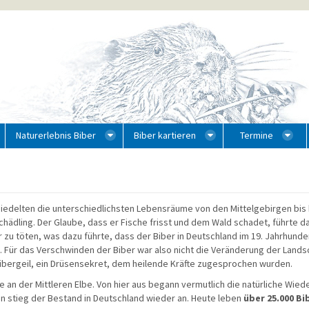
Naturerlebnis Biber
Biber kartieren
Termine
esiedelten die unterschiedlichsten Lebensräume von den Mittelgebirgen bi
ädling. Der Glaube, dass er Fische frisst und dem Wald schadet, führte daz
 zu töten, was dazu führte, dass der Biber in Deutschland im 19. Jahrhund
Für das Verschwinden der Biber war also nicht die Veränderung der Landsc
Bibergeil, ein Drüsensekret, dem heilende Kräfte zugesprochen wurden.
e an der Mittleren Elbe. Von hier aus begann vermutlich die natürliche Wi
stieg der Bestand in Deutschland wieder an. Heute leben
über 25.000 Bi