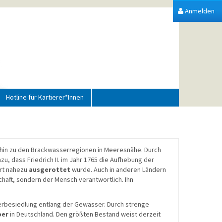
Anmelden
Hotline für Kartierer*Innen
s hin zu den Brackwasserregionen in Meeresnähe. Durch
u, dass Friedrich II. im Jahr 1765 die Aufhebung der
ert nahezu
ausgerottet
wurde. Auch in anderen Ländern
haft, sondern der Mensch verantwortlich. Ihn
ederbesiedlung entlang der Gewässer. Durch strenge
ber
in Deutschland. Den größten Bestand weist derzeit